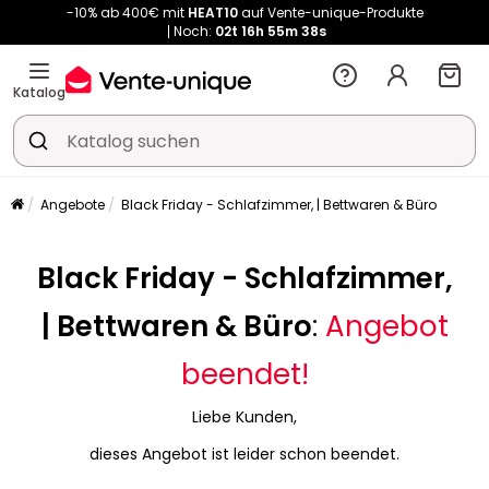
-10% ab 400€ mit
HEAT10
auf Vente-unique-Produkte
Noch:
02t
16h
55m
38s
Kauf-unique wird zu Vente-unique - Gleicher Shop, neuer Name!
-10% ab 400€ mit
HEAT10
auf Vente-unique-Produkte
Katalog
Noch:
02t
16h
55m
45s
Angebote
Black Friday - Schlafzimmer, | Bettwaren & Büro
Black Friday - Schlafzimmer,
| Bettwaren & Büro
:
Angebot
beendet!
Liebe Kunden,
dieses Angebot ist leider schon beendet.