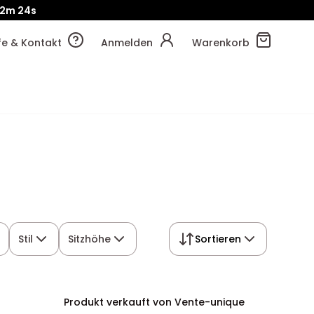
12m
23s
!
12m
30s
lfe & Kontakt
Anmelden
Warenkorb
Stil
Sitzhöhe
Sortieren
Produkt verkauft von Vente-unique