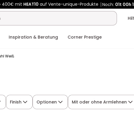
b 400€ mit
HEAT10
auf Vente-unique-Produkte
Noch:
01t
00h
Kauf-unique wird zu Vente-unique - Gleicher Shop, neuer Name
b 400€ mit
HEAT10
auf Vente-unique-Produkte
Noch:
01t
00h
Hi
Inspiration & Beratung
Corner Prestige
uhl Weiß
Finish
Optionen
Mit oder ohne Armlehnen