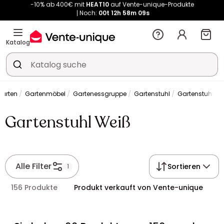
Noch:
00t
12h
58m
08s
Kauf-unique wird zu Vente-unique - Gleicher Shop, neuer Name!
-10% ab 400€ mit
HEAT10
auf Vente-unique-Produkte
Noch:
00t
12h
59m
21s
Katalog
arten
Gartenmöbel
Gartenessgruppe
Gartenstuhl
Gartenstuhl We
Gartenstuhl Weiß
Alle Filter
Sortieren
1
156 Produkte
Produkt verkauft von Vente-unique