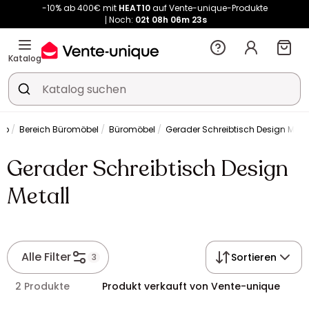
-10% ab 400€ mit
HEAT10
auf Vente-unique-Produkte
Noch:
02t
08h
06m
23s
Kauf-unique wird zu Vente-unique - Gleicher Shop, neuer Name!
-10% ab 400€ mit
HEAT10
auf Vente-unique-Produkte
Katalog
Noch:
02t
09h
40m
20s
ro
Bereich Büromöbel
Büromöbel
Gerader Schreibtisch Design Metal
Gerader Schreibtisch Design
Metall
Alle Filter
Sortieren
3
2 Produkte
Produkt verkauft von Vente-unique