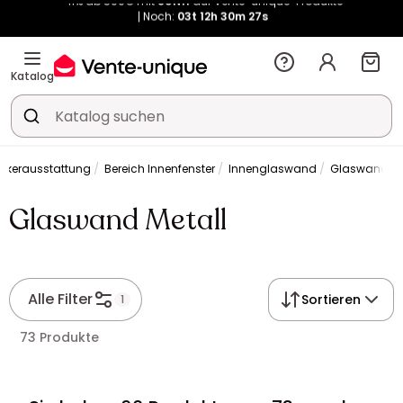
Noch:
03t
12h
30m
26s
Kauf-unique wird zu Vente-unique - Gleicher Shop, neuer Name!
-11% ab 500€ mit
SUN11
auf Vente-unique-Produkte
Noch:
03t
12h
30m
34s
Katalog
rkerausstattung
Bereich Innenfenster
Innenglaswand
Glaswand Me
Glaswand Metall
Alle Filter
Sortieren
1
73 Produkte