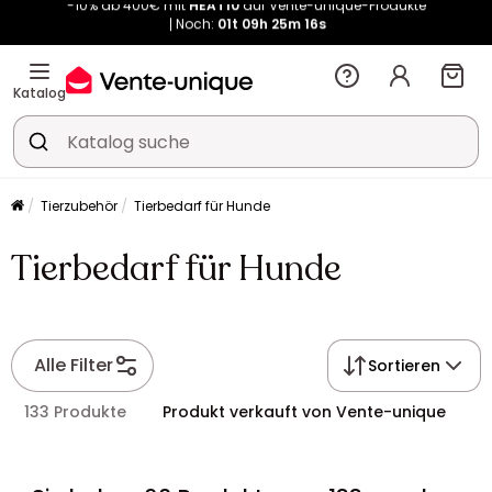
Noch:
01t
09h
25m
15s
Kauf-unique wird zu Vente-unique - Gleicher Shop, neuer Name!
-10% ab 400€ mit
HEAT10
auf Vente-unique-Produkte
Noch:
01t
09h
25m
23s
Katalog
Tierzubehör
Tierbedarf für Hunde
Tierbedarf für Hunde
Alle Filter
Sortieren
133 Produkte
Produkt verkauft von Vente-unique