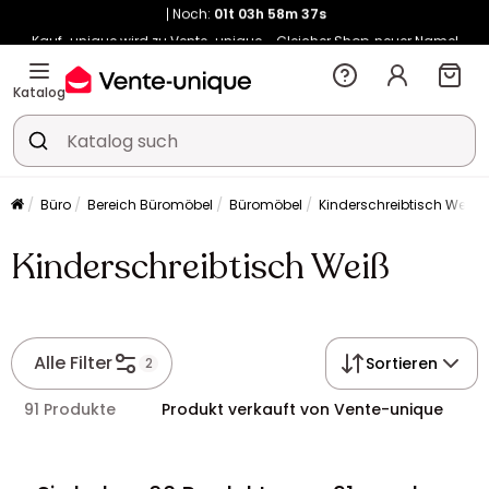
Kauf-unique wird zu Vente-unique - Gleicher Shop, neuer Name!
-10% ab 400€ mit
HEAT10
auf Vente-unique-Produkte
Noch:
01t
03h
58m
44s
Katalog
Büro
Bereich Büromöbel
Büromöbel
Kinderschreibtisch Weiß
Kinderschreibtisch Weiß
Alle Filter
Sortieren
2
91 Produkte
Produkt verkauft von Vente-unique