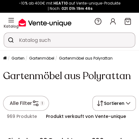
Kauf-unique wird zu Vente-unique - Gleicher Shop, neuer Name!
-10% ab 400€ mit
HEAT10
auf Vente-unique-Produkte
Noch:
02t
01h
19m
52s
Katalog
Garten
Gartenmöbel
Gartenmöbel aus Polyrattan
Gartenmöbel aus Polyrattan
Alle Filter
Sortieren
1
969 Produkte
Produkt verkauft von Vente-unique