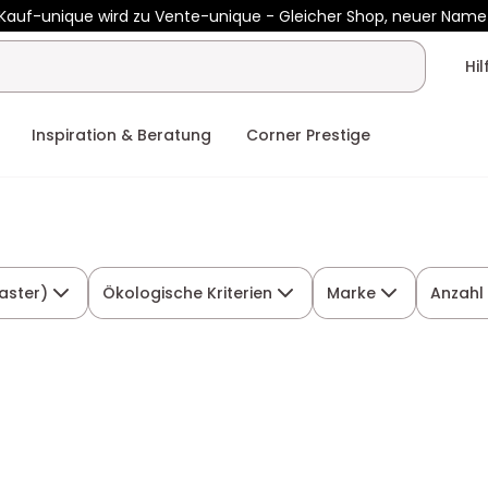
Kauf-unique wird zu Vente-unique - Gleicher Shop, neuer Name
b 400€ mit
HEAT10
auf Vente-unique-Produkte
Noch:
01t
22h
Hi
Inspiration & Beratung
Corner Prestige
aster)
Ökologische Kriterien
Marke
Anzahl