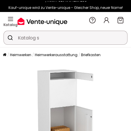
Kauf-unique wird zu Vente-unique - Gleicher Shop, neuer Name!
-10% ab 400€ mit
HEAT10
auf Vente-unique-Produkte
Noch:
02t
17h
12m
32s
Katalog
Heimwerken
Heimwerkerausstattung
Briefkasten