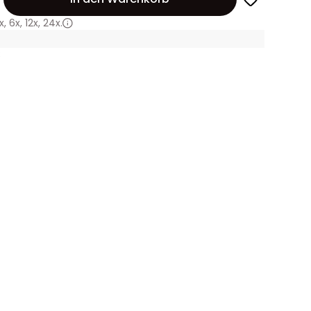
x
,
6x
,
12x
,
24x.
3