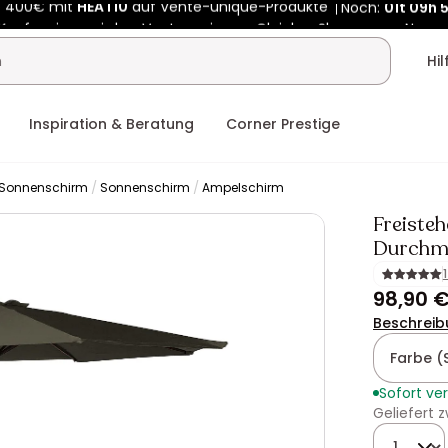
Kauf-unique wird zu Vente-unique - Gleicher Shop, neuer Name
b 400€ mit
HEAT10
auf Vente-unique-Produkte
Noch:
01t
09h
Hi
Inspiration & Beratung
Corner Prestige
 Sonnenschirm
Sonnenschirm
Ampelschirm
Freiste
Durchm
98,90 
Beschreib
Farbe (
Sofort ve
Geliefert
Menge