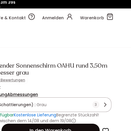
!
53m
46s
lfe & Kontakt
Anmelden
Warenkorb
hender Sonnenschirm OAHU rund 3,50m
esser grau
1 Bewertungen
€
ung
Abmessungen
Schattierungen) :
Grau
3
rfügbar
Kostenlose Lieferung
Begrenzte Stückzahl!
 zwischen dem 14/08 und dem 19/08
In den Warenkorb