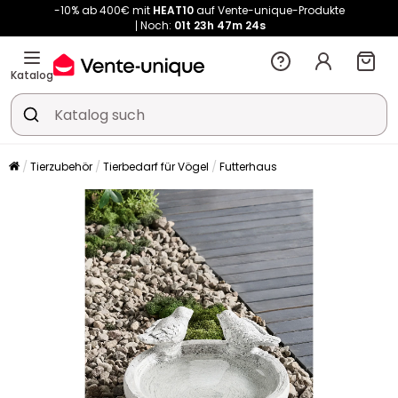
Noch:
01t
23h
47m
23s
Kauf-unique wird zu Vente-unique - Gleicher Shop, neuer Name!
-10% ab 400€ mit
HEAT10
auf Vente-unique-Produkte
Noch:
01t
23h
47m
31s
Katalog
Tierzubehör
Tierbedarf für Vögel
Futterhaus