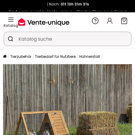
Kauf-unique wird zu Vente-unique - Gleicher Shop, neuer Name!
-10% ab 400€ mit
HEAT10
auf Vente-unique-Produkte
Noch:
01t
13h
31m
38s
Katalog
Tierzubehör
Tierbedarf für Nutztiere
Hühnerstall