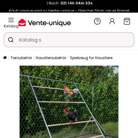
Kauf-unique wird zu Vente-unique - Gleicher Shop, neuer Name!
-10% ab 400€ mit
HEAT10
auf Vente-unique-Produkte
Noch:
02t
14h
16m
41s
Katalog
Tierzubehör
Haustierzubehör
Spielzeug für Haustiere