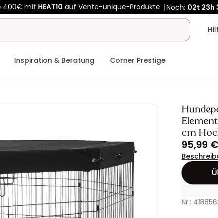
Kauf-unique wird zu Vente-unique - Gleicher Shop, neuer Name
b 400€ mit
HEAT10
auf Vente-unique-Produkte
Noch:
02t
23h
Hi
Inspiration & Beratung
Corner Prestige
Hundepa
Elemente
cm Hoc
95,99 
Beschreib
Ü
Nr.: 418856