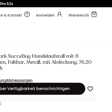
!
31m
59s
lfe & Kontakt
Anmelden
Warenkorb
rk SucceBuy Hundelaufstall mit 8
n, Faltbar, Metall, mit Abdeckung, 76.20
h
€
ung
Abmessungen
ber Verfügbarkeit benachrichtigen
2