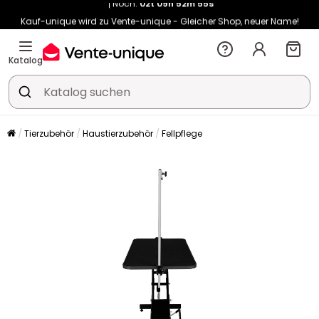
Kauf-unique wird zu Vente-unique - Gleicher Shop, neuer Name!
-10% ab 400€ mit
HEAT10
auf Vente-unique-Produkte
Noch:
02t
09h
53m
03s
Katalog
Tierzubehör
Haustierzubehör
Fellpflege