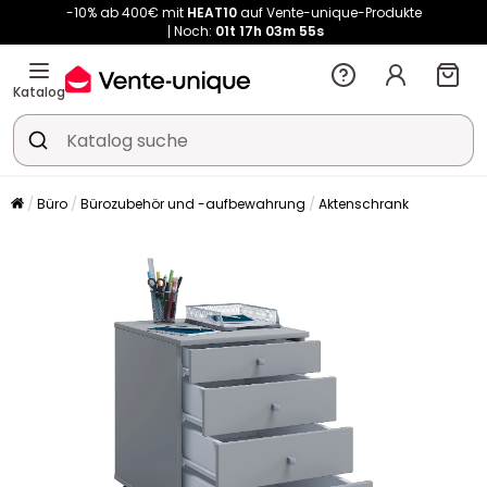
Noch:
01t
17h
03m
54s
Kauf-unique wird zu Vente-unique - Gleicher Shop, neuer Name!
-10% ab 400€ mit
HEAT10
auf Vente-unique-Produkte
Noch:
01t
17h
04m
02s
Katalog
Büro
Bürozubehör und -aufbewahrung
Aktenschrank