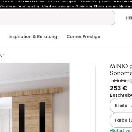
Kauf-unique wird zu Vente-unique - Gleicher Shop, neuer Name
b 400€ mit
HEAT10
auf Vente-unique-Produkte
Noch:
02t
18h
Hi
Inspiration & Beratung
Corner Prestige
tür
MINIO g
Sonoma
253 €
Beschreib
Breite :
Farbe (
Sofort ve