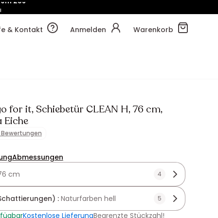
!
39m
33s
lfe & Kontakt
Anmelden
Warenkorb
o for it, Schiebetür CLEAN H, 76 cm,
 Eiche
1 Bewertungen
ung
Abmessungen
76 cm
4
Schattierungen) :
Naturfarben hell
5
rfügbar
Kostenlose Lieferung
Begrenzte Stückzahl!