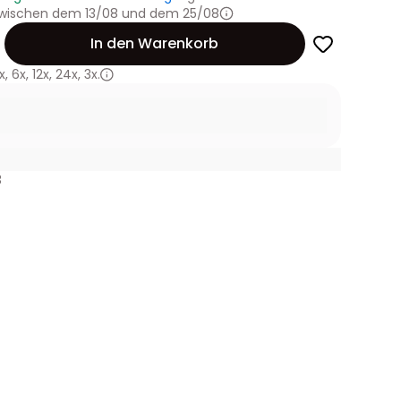
 zwischen dem 13/08 und dem 25/08
In den Warenkorb
x
,
6x
,
12x
,
24x
,
3x.
3