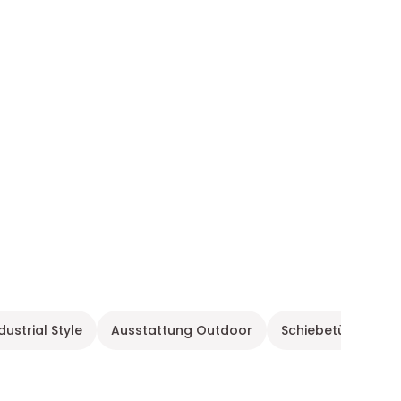
dustrial Style
Ausstattung Outdoor
Schiebetür Sicherh