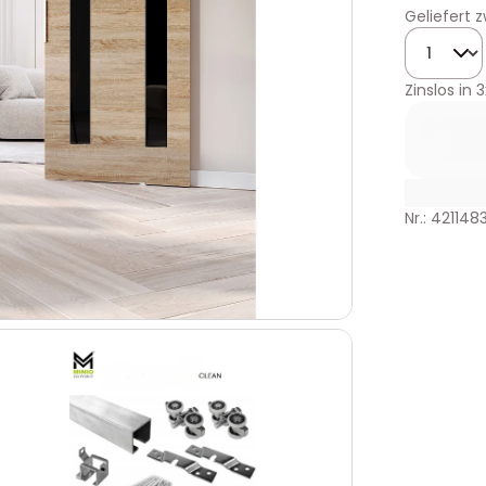
Geliefert
Menge
Zinslos in
3
Nr.: 421148