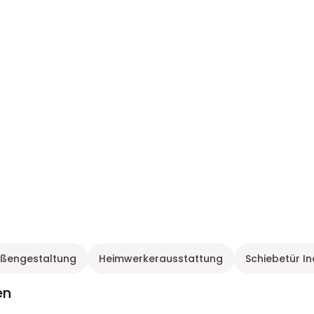
ußengestaltung
Heimwerkerausstattung
Schiebetür In
en