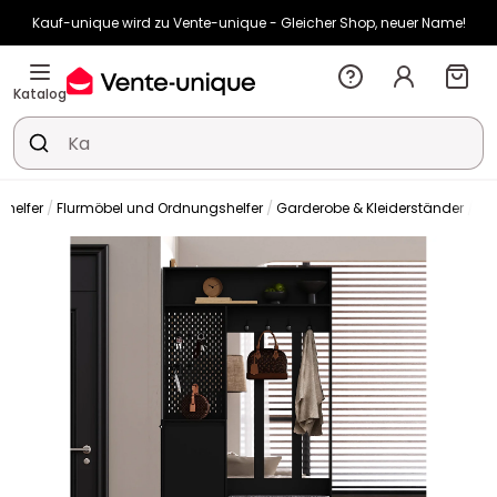
Kauf-unique wird zu Vente-unique - Gleicher Shop, neuer Name!
-10% ab 400€ mit
HEAT10
auf Vente-unique-Produkte
Noch:
00t
14h
46m
46s
Katalog
helfer
Flurmöbel und Ordnungshelfer
Garderobe & Kleiderständer
Ga