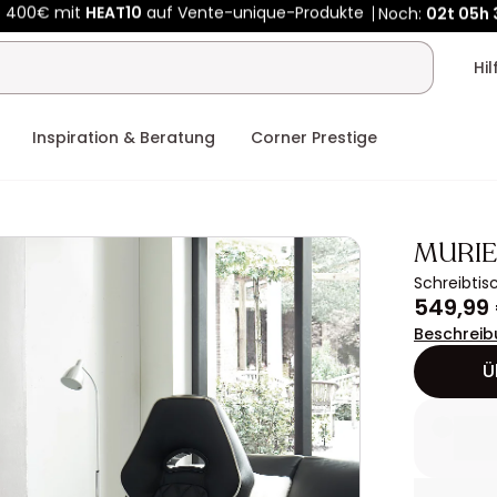
Kauf-unique wird zu Vente-unique - Gleicher Shop, neuer Name
b 400€ mit
HEAT10
auf Vente-unique-Produkte
Noch:
02t
05h
Hi
Inspiration & Beratung
Corner Prestige
MURIE
Schreibtis
549,99
Beschreib
Ü