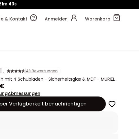
!
31m
50s
lfe & Kontakt
Anmelden
Warenkorb
L
48 Bewertungen
ch mit 4 Schubladen - Sicherheitsglas & MDF - MURIEL
 €
ung
Abmessungen
ber Verfügbarkeit benachrichtigen