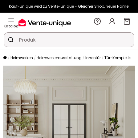
Kauf-unique wird zu Vente-unique - Gleicher Shop, neuer Name!
-10% ab 400€ mit
HEAT10
auf Vente-unique-Produkte
Noch:
00t
10h
17m
18s
Katalog
Heimwerken
Heimwerkerausstattung
Innentür
Tür-Komplettsets