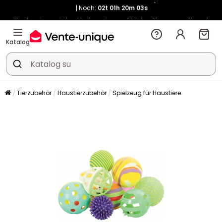
Noch:
02t
01h
20m
02s
Kauf-unique wird zu Vente-unique - Gleicher Shop, neuer Name!
-10% ab 400€ mit
HEAT10
auf Vente-unique-Produkte
Noch:
02t
01h
20m
09s
Katalog
Tierzubehör
Haustierzubehör
Spielzeug für Haustiere