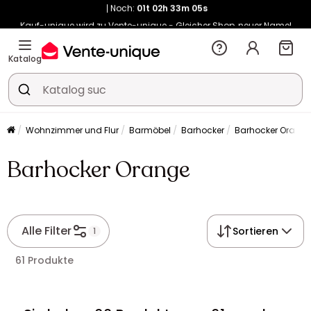
Kauf-unique wird zu Vente-unique - Gleicher Shop, neuer Name!
-10% ab 400€ mit
HEAT10
auf Vente-unique-Produkte
Noch:
01t
02h
34m
27s
Katalog
Wohnzimmer und Flur
Barmöbel
Barhocker
Barhocker Orang
Barhocker Orange
Alle Filter
Sortieren
1
61 Produkte