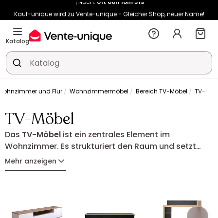
Kauf-unique wird zu Vente-unique - Gleicher Shop, neuer Name!
-10% ab 400€ mit
HEAT10
auf Vente-unique-Produkte
Noch:
01t
00h
10m
40s
Katalog
Wohnzimmer und Flur
Wohnzimmermöbel
Bereich TV-Möbel
TV-Möb
TV-Möbel
Das
TV-Möbel
ist ein zentrales Element im
Wohnzimmer. Es strukturiert den Raum und setzt
Ihren Fernseher stilvoll in Szene. Entdecken Sie
Mehr anzeigen
funktionale und designstarke TV-Möbel, die Ihre
Geräte ordentlich unterbringen und eine
harmonische Atmosphäre für entspannte
Fernsehabende schaffen.