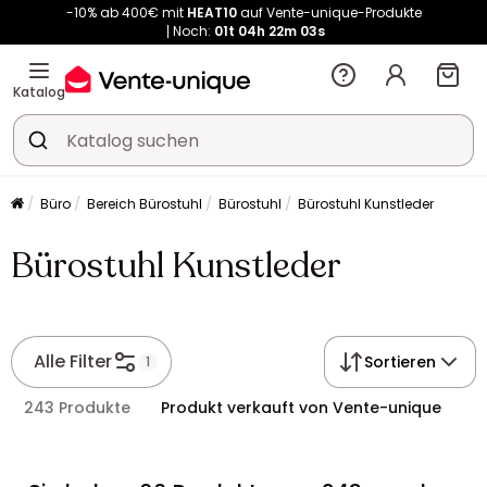
-10% ab 400€ mit
HEAT10
auf Vente-unique-Produkte
Noch:
01t
04h
22m
02s
Kauf-unique wird zu Vente-unique - Gleicher Shop, neuer Name!
-10% ab 400€ mit
HEAT10
auf Vente-unique-Produkte
Noch:
01t
04h
22m
10s
Katalog
Büro
Bereich Bürostuhl
Bürostuhl
Bürostuhl Kunstleder
Bürostuhl Kunstleder
Alle Filter
Sortieren
1
243 Produkte
Produkt verkauft von Vente-unique