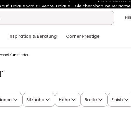
Kauf-unique wird zu Vente-unique - Gleicher Shop, neuer Name
b 400€ mit
HEAT10
auf Vente-unique-Produkte
Noch:
02t
13h
Hi
Inspiration & Beratung
Corner Prestige
essel Kunstleder
r
ionen
Sitzhöhe
Höhe
Breite
Finish