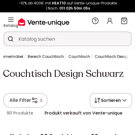
Noch:
01t
02h
50m
04s
Kauf-unique wird zu Vente-unique - Gleicher Shop, neuer Name!
-10% ab 400€ mit
HEAT10
auf Vente-unique-Produkte
Noch:
01t
02h
50m
12s
Katalog
immermöbel
Bereich Couchtisch
Couchtisch
Couchtisch Design S
Couchtisch Design Schwarz
Alle Filter
Sortieren
2
90 Produkte
Produkt verkauft von Vente-unique