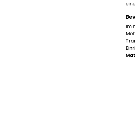
ein
Bev
Im 
Möb
Tra
Ein
Mat