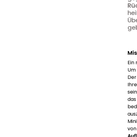
Rü
hei
Übe
geb
Mis
Ein
Um 
Der 
Ihr
sei
das
bed
aus
Min
von
Auf