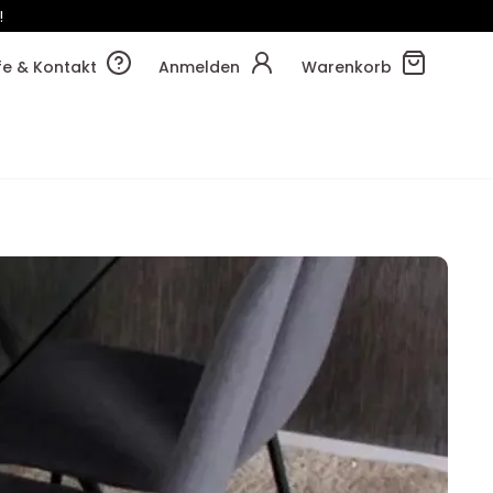
!
16m
08s
lfe & Kontakt
Anmelden
Warenkorb