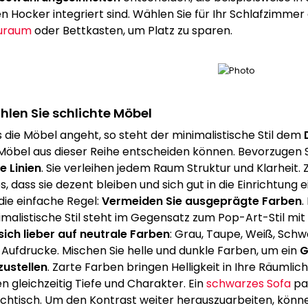
en Hocker integriert sind. Wählen Sie für Ihr Schlafzimmer
uraum
oder Bettkasten, um Platz zu sparen.
len Sie schlichte Möbel
 die Möbel angeht, so steht der minimalistische Stil dem
 Möbel aus dieser Reihe entscheiden können. Bevorzugen 
e Linien
. Sie verleihen jedem Raum Struktur und Klarheit. 
es, dass sie dezent bleiben und sich gut in die Einrichtung
 die einfache Regel:
Vermeiden Sie ausgeprägte Farben
.
imalistische Stil steht im Gegensatz zum Pop-Art-Stil mit
 sich lieber auf neutrale Farben
: Grau, Taupe, Weiß, Schw
 Aufdrucke. Mischen Sie helle und dunkle Farben, um ein
G
zustellen
. Zarte Farben bringen Helligkeit in Ihre Räumlic
n gleichzeitig Tiefe und Charakter. Ein
schwarzes Sofa
pa
chtisch. Um den Kontrast weiter herauszuarbeiten, könn