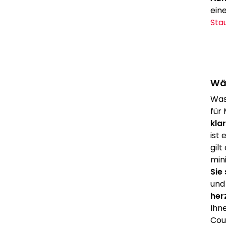
ein
Sta
Wäh
Was
für
klar
ist 
gilt
min
Sie
und
her
Ihne
Cou