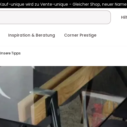
Kauf-unique wird zu Vente-unique - Gleicher Shop, neuer Name
b 400€ mit
HEAT10
auf Vente-unique-Produkte
Noch:
02t
02h
Hi
Inspiration & Beratung
Corner Prestige
Unsere Tipps