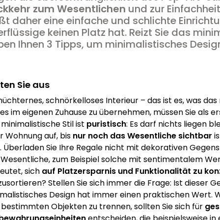
ckkehr zum Wesentlichen
und zur Einfachhei
ßt daher eine einfache und schlichte Einricht
rflüssige keinen Platz hat. Reizt Sie das min
en Ihnen 3 Tipps, um minimalistisches Design
ten Sie aus
 nüchternes, schnörkelloses Interieur – das ist es, was da
es im eigenen Zuhause zu übernehmen, müssen Sie als er
minimalistische Stil ist
puristisch
: Es darf nichts liegen 
er Wohnung auf, bis
nur noch das Wesentliche sichtbar
is
n. Überladen Sie Ihre Regale nicht mit dekorativen Gegen
 Wesentliche, zum Beispiel solche mit sentimentalem Wert
eutet, sich
auf Platzersparnis und Funktionalität zu kon
zusortieren? Stellen Sie sich immer die Frage: Ist dieser 
imalistisches Design hat immer einen praktischen Wert. W
 bestimmten Objekten zu trennen, sollten Sie sich für
ges
bewahrungseinheiten
entscheiden, die beispielsweise in