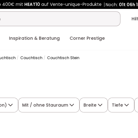
Kauf-unique wird zu Vente-unique - Gleicher Shop, neuer Name
b 400€ mit
HEAT10
auf Vente-unique-Produkte
Noch:
01t
06h
Hi
Inspiration & Beratung
Corner Prestige
uchtisch
Couchtisch
Couchtisch Stein
ion)
Mit / ohne Stauraum
Breite
Tiefe