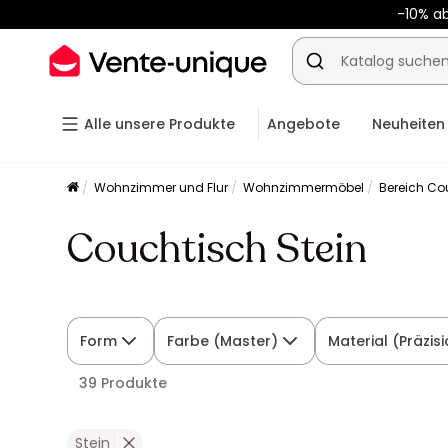
-10% a
Alle unsere Produkte
Angebote
Neuheiten
Wohnzimmer und Flur
Wohnzimmermöbel
Bereich Co
Couchtisch Stein
Form
Farbe (Master)
Material (Präzis
39 Produkte
Stein