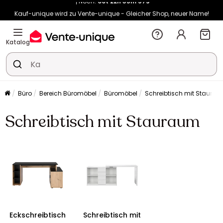
Kauf-unique wird zu Vente-unique - Gleicher Shop, neuer Name!
-10% ab 400€ mit
HEAT10
auf Vente-unique-Produkte
Noch:
00t
22h
36m
05s
Katalog
Büro
Bereich Büromöbel
Büromöbel
Schreibtisch mit Staura
Schreibtisch mit Stauraum
Eckschreibtisch
Schreibtisch mit