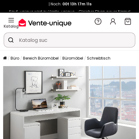
Kauf-unique wird zu Vente-unique - Gleicher Shop, neuer Name!
-10% ab 400€ mit
HEAT10
auf Vente-unique-Produkte
Noch:
00t
13h
17m
19s
Katalog
Büro
Bereich Büromöbel
Büromöbel
Schreibtisch