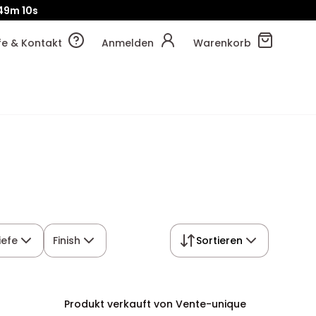
49m
09s
!
49m
17s
lfe & Kontakt
Anmelden
Warenkorb
iefe
Finish
Sortieren
Produkt verkauft von Vente-unique