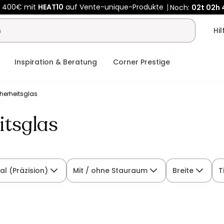
b 400€ mit
HEAT10
auf Vente-unique-Produkte
Noch:
02t
02h
Kauf-unique wird zu Vente-unique - Gleicher Shop, neuer Name
b 400€ mit
HEAT10
auf Vente-unique-Produkte
Noch:
02t
02h
Hi
Inspiration & Beratung
Corner Prestige
cherheitsglas
itsglas
al (Präzision)
Mit / ohne Stauraum
Breite
T