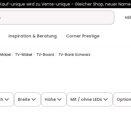
Kauf-unique wird zu Vente-unique - Gleicher Shop, neuer Name
Hi
Inspiration & Beratung
Corner Prestige
-Möbel
TV-Möbel
TV-Board
TV-Bank Schwarz
sh
Breite
Höhe
Mit / ohne LEDs
Option