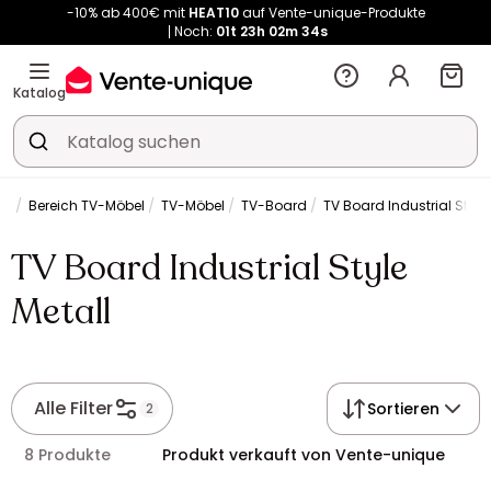
-10% ab 400€ mit
HEAT10
auf Vente-unique-Produkte
Noch:
01t
23h
02m
34s
Kauf-unique wird zu Vente-unique - Gleicher Shop, neuer Name!
-10% ab 400€ mit
HEAT10
auf Vente-unique-Produkte
Katalog
Noch:
01t
23h
02m
40s
el
Bereich TV-Möbel
TV-Möbel
TV-Board
TV Board Industrial Style 
TV Board Industrial Style
Metall
Alle Filter
Sortieren
2
8 Produkte
Produkt verkauft von Vente-unique