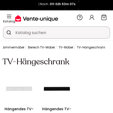
Noch:
01t
02h
53m
06s
Kauf-unique wird zu Vente-unique - Gleicher Shop, neuer Name!
-10% ab 400€ mit
HEAT10
auf Vente-unique-Produkte
Noch:
01t
04h
04m
47s
Katalog
nzimmermöbel
Bereich TV-Möbel
TV-Möbel
TV-Hängeschrank
TV-Hängeschrank
Hängendes TV-
Hängendes TV-