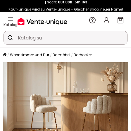
Kauf-unique wird zu Vente-unique - Gleicher Shop, neuer Name!
-10% ab 400€ mit
HEAT10
auf Vente-unique-Produkte
Noch:
00t
08h
15m
23s
Katalog
Wohnzimmer und Flur
Barmöbel
Barhocker