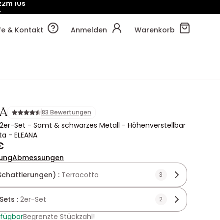
!
22m
17s
lfe & Kontakt
Anmelden
Warenkorb
A
83 Bewertungen
2er-Set - Samt & schwarzes Metall - Höhenverstellbar
ta - ELEANA
€
ung
Abmessungen
Schattierungen) :
Terracotta
3
Sets :
2er-Set
2
rfügbar
Begrenzte Stückzahl!