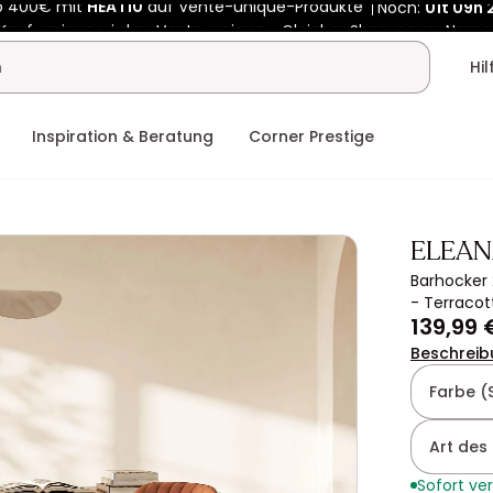
Kauf-unique wird zu Vente-unique - Gleicher Shop, neuer Name
b 400€ mit
HEAT10
auf Vente-unique-Produkte
Noch:
01t
09h
Hi
Inspiration & Beratung
Corner Prestige
ELEAN
Barhocker 
- Terracot
139,99 
Beschreib
Farbe (
Art des 
Sofort ve