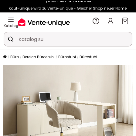
Kauf-unique wird zu Vente-unique - Gleicher Shop, neuer Name!
-10% ab 400€ mit
HEAT10
auf Vente-unique-Produkte
Noch:
00t
14h
43m
06s
Katalog
Büro
Bereich Bürostuhl
Bürostuhl
Bürostuhl