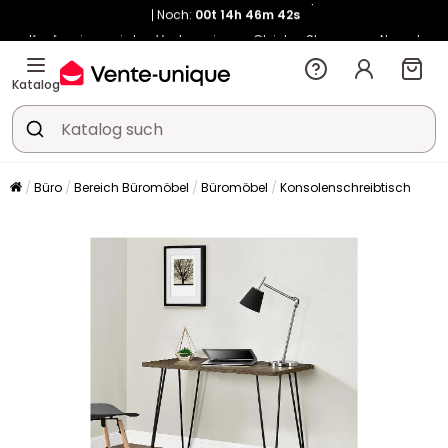
Noch:
00t
14h
46m
41s
Kauf-unique wird zu Vente-unique - Gleicher Shop, neuer Name!
-10% ab 400€ mit
HEAT10
auf Vente-unique-Produkte
Noch:
00t
14h
46m
49s
Katalog
Büro
Bereich Büromöbel
Büromöbel
Konsolenschreibtisch