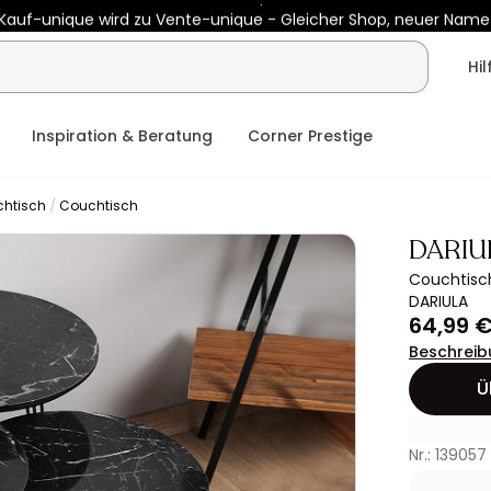
Kauf-unique wird zu Vente-unique - Gleicher Shop, neuer Name
 450€ mit
ENJOY10
auf Vente-unique-Produkte
Noch:
00t
04h
Hi
Inspiration & Beratung
Corner Prestige
chtisch
Couchtisch
DARIU
Couchtisch
DARIULA
64,99 
Beschreib
Ü
Nr.: 139057