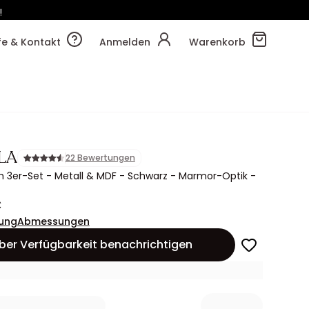
!
25m
48s
lfe & Kontakt
Anmelden
Warenkorb
LA
22 Bewertungen
 3er-Set - Metall & MDF - Schwarz - Marmor-Optik -
€
ung
Abmessungen
ber Verfügbarkeit benachrichtigen