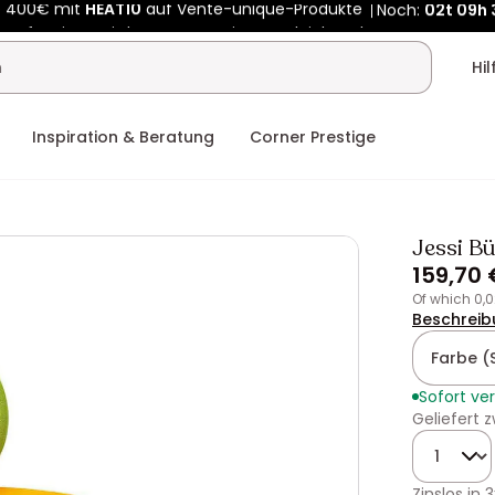
Kauf-unique wird zu Vente-unique - Gleicher Shop, neuer Name
b 400€ mit
HEAT10
auf Vente-unique-Produkte
Noch:
02t
09h
Hi
Inspiration & Beratung
Corner Prestige
Jessi Bü
159,70 
of which 0,
Beschreib
Farbe (
Sofort ve
Geliefert
Menge
Zinslos in
3