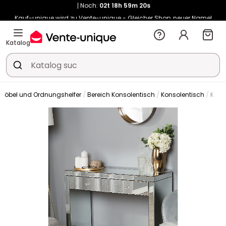
Kauf-unique wird zu Vente-unique - Gleicher Shop, neuer Name!
-10% ab 400€ mit
HEAT10
auf Vente-unique-Produkte
Noch:
02t
18h
59m
28s
Katalog
rmöbel und Ordnungshelfer
Bereich Konsolentisch
Konsolentisch
Kons