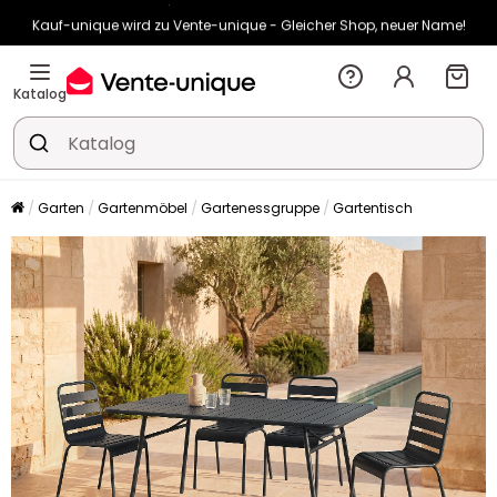
Kauf-unique wird zu Vente-unique - Gleicher Shop, neuer Name!
-10% ab 450€ mit
ENJOY10
auf Vente-unique-Produkte
Noch:
00t
02h
24m
54s
Katalog
Garten
Gartenmöbel
Gartenessgruppe
Gartentisch