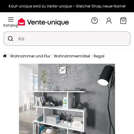
Kauf-unique wird zu Vente-unique - Gleicher Shop, neuer Name!
-10% ab 400€ mit
HEAT10
auf Vente-unique-Produkte
Noch:
00t
23h
29m
28s
Katalog
Wohnzimmer und Flur
Wohnzimmermöbel
Regal