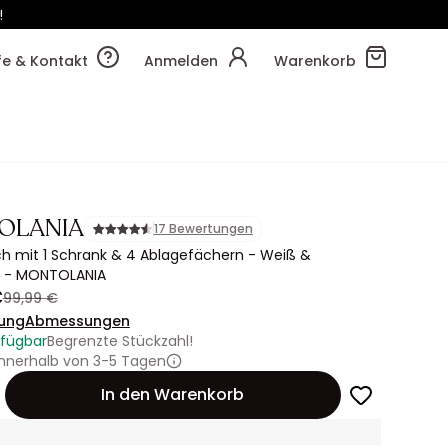
!
17m
44s
lfe & Kontakt
Anmelden
Warenkorb
OLANIA
17 Bewertungen
ch mit 1 Schrank & 4 Ablagefächern - Weiß &
n - MONTOLANIA
€
99,99 €
ung
Abmessungen
rfügbar
Begrenzte Stückzahl!
innerhalb von 3-5 Tagen
In den Warenkorb