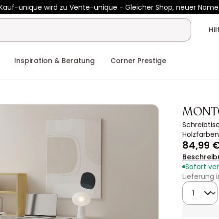
Kauf-unique wird zu Vente-unique - Gleicher Shop, neuer Name
b 400€ mit
HEAT10
auf Vente-unique-Produkte
Noch:
01t
08h
Hi
Inspiration & Beratung
Corner Prestige
MONT
Schreibtis
Holzfarbe
84,99 
Beschreib
Sofort ve
Lieferung 
Menge