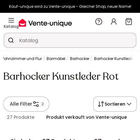
Kauf-unique wird zu Vente-unique - Gleicher Shop, neuer Name!
-10% ab 400€ mit
HEAT10
auf Vente-unique-Produkte
Noch:
02t
02h
26m
31s
Katalog
Wohnzimmer und Flur
Barmöbel
Barhocker
Barhocker Kunstleder Ro
Barhocker Kunstleder Rot
Alle Filter
Sortieren
2
27 Produkte
Produkt verkauft von Vente-unique