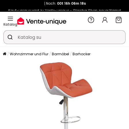
Kauf-unique wird zu Vente-unique - Gleicher Shop, neuer Name!
-10% ab 400€ mit
HEAT10
auf Vente-unique-Produkte
Noch:
00t
16h
06m
26s
Katalog
Wohnzimmer und Flur
Barmöbel
Barhocker