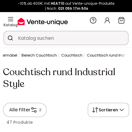
-10% ab 400€ mit
HEAT10
auf Vente-unique-Produkte
Noch:
02t
05h
17m
50s
Kauf-unique wird zu Vente-unique - Gleicher Shop, neuer Name!
-10% ab 400€ mit
HEAT10
auf Vente-unique-Produkte
Katalog
Noch:
02t
05h
17m
56s
mermöbel
Bereich Couchtisch
Couchtisch
Couchtisch rund Industri
Couchtisch rund Industrial
Style
Alle Filter
Sortieren
2
47 Produkte