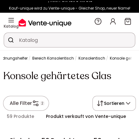
Kauf-unique wird zu Vente-unique - Gleicher Shop, neuer Name!
-10% ab 400€ mit
HEAT10
auf Vente-unique-Produkte
Noch:
01t
15h
54m
59s
Katalog
Ordnungshelfer
Bereich Konsolentisch
Konsolentisch
Konsole gehärt
Konsole gehärtetes Glas
Alle Filter
Sortieren
2
59 Produkte
Produkt verkauft von Vente-unique