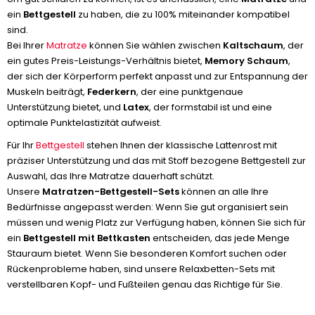
ein
Bettgestell
zu haben, die zu 100% miteinander kompatibel
sind.
Bei Ihrer
Matratze
können Sie wählen zwischen
Kaltschaum
, der
ein gutes Preis-Leistungs-Verhältnis bietet,
Memory Schaum
,
der sich der Körperform perfekt anpasst und zur Entspannung der
Muskeln beiträgt,
Federkern
, der eine punktgenaue
Unterstützung bietet, und
Latex
, der formstabil ist und eine
optimale Punktelastizität aufweist.
Für Ihr
Bettgestell
stehen Ihnen der klassische Lattenrost mit
präziser Unterstützung und das mit Stoff bezogene Bettgestell zur
Auswahl, das Ihre Matratze dauerhaft schützt.
Unsere
Matratzen-Bettgestell-Sets
können an alle Ihre
Bedürfnisse angepasst werden: Wenn Sie gut organisiert sein
müssen und wenig Platz zur Verfügung haben, können Sie sich für
ein
Bettgestell mit Bettkasten
entscheiden, das jede Menge
Stauraum bietet. Wenn Sie besonderen Komfort suchen oder
Rückenprobleme haben, sind unsere Relaxbetten-Sets mit
verstellbaren Kopf- und Fußteilen genau das Richtige für Sie.