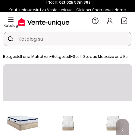
Kauf-unique wird zu Vente-unique - Gleicher Shop, neuer Name!
-10% ab 400€ mit
HEAT10
auf Vente-unique-Produkte
Noch:
02t
04h
33m
59s
Katalog
Bettgestell und Matratzen-Bettgestell-Set
Set aus Matratze und Bettges